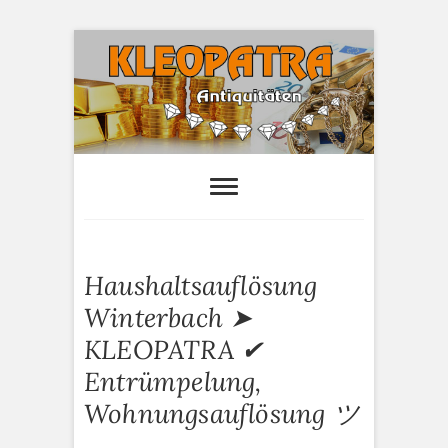
S
k
i
p
t
o
Kleopatra-
HAUSHALTSAUFLÖSUNGEN,
ANTIQUITÄTEN AN- UND VERTAUF
c
Antiquitäten
o
n
t
e
Haushaltsauflösung
n
t
Winterbach ➤
KLEOPATRA ✔
Entrümpelung,
Wohnungsauflösung ツ