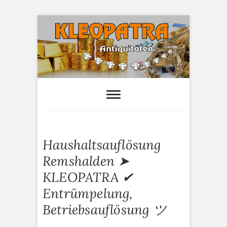
S
k
i
p
t
o
Kleopatra-
HAUSHALTSAUFLÖSUNGEN,
ANTIQUITÄTEN AN- UND VERTAUF
c
Antiquitäten
o
n
t
e
Haushaltsauflösung
n
t
Remshalden ➤
KLEOPATRA ✔
Entrümpelung,
Betriebsauflösung ツ