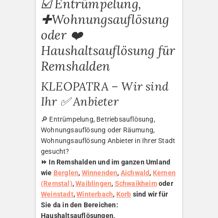
☑️ Entrümpelung,
✚Wohnungsauflösung
oder ❤️
Haushaltsauflösung für
Remshalden
KLEOPATRA – Wir sind
Ihr ✅ Anbieter
🔎 Entrümpelung, Betriebsauflösung,
Wohnungsauflösung oder Räumung,
Wohnungsauflösung Anbieter in Ihrer Stadt
gesucht?
⏩ In Remshalden und im ganzen Umland
wie
Berglen
,
Winnenden
,
Aichwald
,
Kernen
(Remstal)
,
Waiblingen
,
Schwaikheim
oder
Weinstadt
,
Winterbach
,
Korb
sind wir für
Sie da in den Bereichen:
Haushaltsauflösungen,