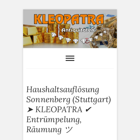
S
k
i
p
t
o
Kleopatra-
HAUSHALTSAUFLÖSUNGEN,
ANTIQUITÄTEN AN- UND VERTAUF
c
Antiquitäten
o
n
t
e
Haushaltsauflösung
n
t
Sonnenberg (Stuttgart)
➤ KLEOPATRA ✔
Entrümpelung,
Räumung ツ