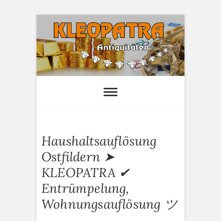
S
k
i
p
t
o
Kleopatra-
HAUSHALTSAUFLÖSUNGEN,
ANTIQUITÄTEN AN- UND VERTAUF
c
Antiquitäten
o
n
t
e
Haushaltsauflösung
n
t
Ostfildern ➤
KLEOPATRA ✔
Entrümpelung,
Wohnungsauflösung ツ