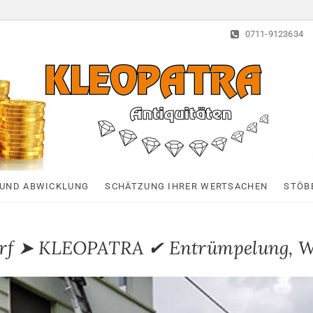
0711-9123634
Kleopatra-Antiquitä
HAUSHALTSAUFLÖSUNGEN, ANTIQUITÄTEN AN- UND VERTAUF
UND ABWICKLUNG
SCHÄTZUNG IHRER WERTSACHEN
STÖB
orf ➤ KLEOPATRA ✔ Entrümpelung, 