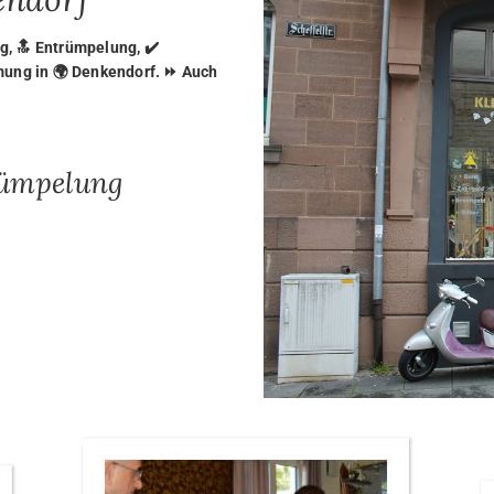
, 🔝 Entrümpelung, ✔️
mung in 🌍 Denkendorf. ⏩ Auch
rümpelung