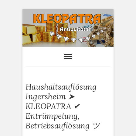
S
k
i
p
t
o
Kleopatra-
HAUSHALTSAUFLÖSUNGEN,
ANTIQUITÄTEN AN- UND VERTAUF
c
Antiquitäten
o
n
t
e
Haushaltsauflösung
n
t
Ingersheim ➤
KLEOPATRA ✔
Entrümpelung,
Betriebsauflösung ツ