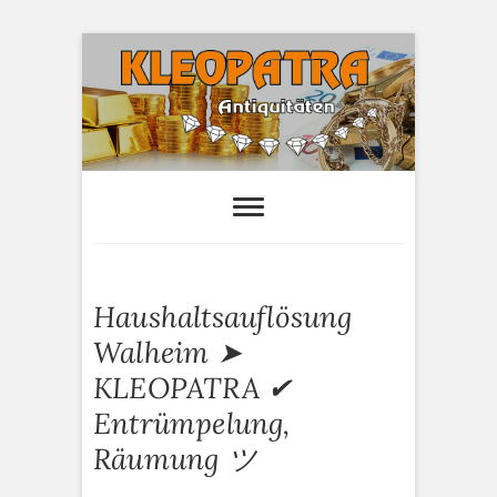
S
k
i
p
t
o
Kleopatra-
HAUSHALTSAUFLÖSUNGEN,
ANTIQUITÄTEN AN- UND VERTAUF
c
Antiquitäten
o
n
t
e
Haushaltsauflösung
n
t
Walheim ➤
KLEOPATRA ✔
Entrümpelung,
Räumung ツ