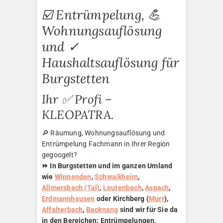
☑️ Entrümpelung, 💪
Wohnungsauflösung
und ✓
Haushaltsauflösung für
Burgstetten
Ihr ✅ Profi –
KLEOPATRA.
🔎 Räumung, Wohnungsauflösung und
Entrümpelung Fachmann in Ihrer Region
gegoogelt?
⏩ In Burgstetten und im ganzen Umland
wie
Winnenden
,
Schwaikheim
,
Allmersbach (Tal)
,
Leutenbach
,
Aspach
,
Erdmannhausen
oder Kirchberg (
Murr
),
Affalterbach
,
Backnang
sind wir für Sie da
in den Bereichen: Entrümpelungen,