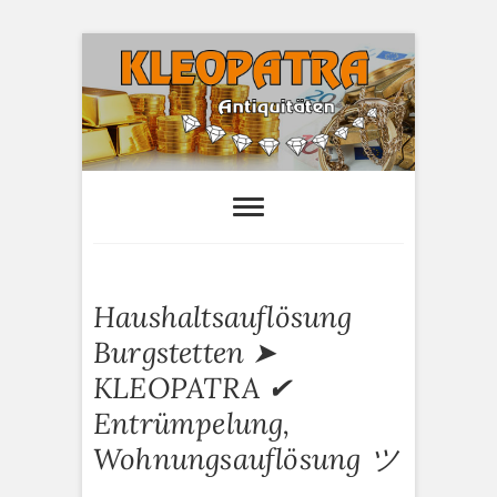
S
k
i
p
t
o
Kleopatra-
HAUSHALTSAUFLÖSUNGEN,
ANTIQUITÄTEN AN- UND VERTAUF
c
Antiquitäten
o
n
t
e
Haushaltsauflösung
n
t
Burgstetten ➤
KLEOPATRA ✔
Entrümpelung,
Wohnungsauflösung ツ