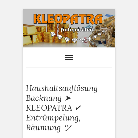
S
k
i
p
t
o
Kleopatra-
HAUSHALTSAUFLÖSUNGEN,
ANTIQUITÄTEN AN- UND VERTAUF
c
Antiquitäten
o
n
t
e
Haushaltsauflösung
n
t
Backnang ➤
KLEOPATRA ✔
Entrümpelung,
Räumung ツ