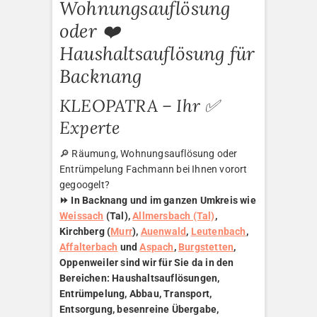
Wohnungsauflösung
oder ❤️
Haushaltsauflösung für
Backnang
KLEOPATRA – Ihr ✅
Experte
🔎 Räumung, Wohnungsauflösung oder
Entrümpelung Fachmann bei Ihnen vorort
gegoogelt?
⏩ In Backnang und im ganzen Umkreis wie
Weissach
(Tal),
Allmersbach (Tal)
,
Kirchberg (
Murr
),
Auenwald
,
Leutenbach
,
Affalterbach
und
Aspach
,
Burgstetten
,
Oppenweiler sind wir für Sie da in den
Bereichen: Haushaltsauflösungen,
Entrümpelung, Abbau, Transport,
Entsorgung, besenreine Übergabe,