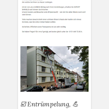
☑️ Entrümpelung, 💪