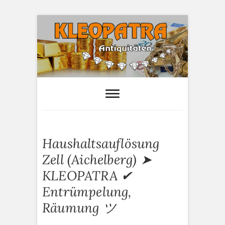
S
k
i
p
t
o
Kleopatra-
HAUSHALTSAUFLÖSUNGEN,
ANTIQUITÄTEN AN- UND VERTAUF
c
Antiquitäten
o
n
t
e
Haushaltsauflösung
n
t
Zell (Aichelberg) ➤
KLEOPATRA ✔
Entrümpelung,
Räumung ツ