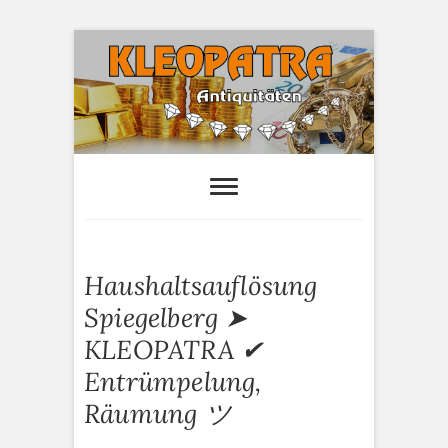
S
k
i
p
t
o
Kleopatra-
HAUSHALTSAUFLÖSUNGEN,
ANTIQUITÄTEN AN- UND VERTAUF
c
Antiquitäten
o
n
t
e
Haushaltsauflösung
n
t
Spiegelberg ➤
KLEOPATRA ✔
Entrümpelung,
Räumung ツ