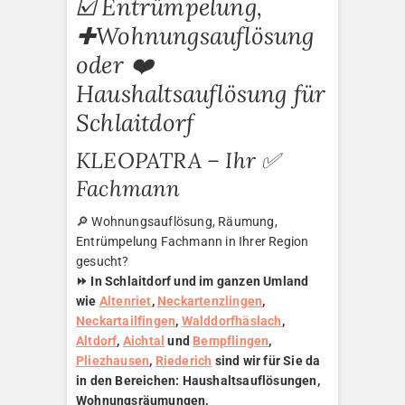
☑️ Entrümpelung,
✚Wohnungsauflösung
oder ❤️
Haushaltsauflösung für
Schlaitdorf
KLEOPATRA – Ihr ✅
Fachmann
🔎 Wohnungsauflösung, Räumung,
Entrümpelung Fachmann in Ihrer Region
gesucht?
⏩ In Schlaitdorf und im ganzen Umland
wie
Altenriet
,
Neckartenzlingen
,
Neckartailfingen
,
Walddorfhäslach
,
Altdorf
,
Aichtal
und
Bempflingen
,
Pliezhausen
,
Riederich
sind wir für Sie da
in den Bereichen: Haushaltsauflösungen,
Wohnungsräumungen,