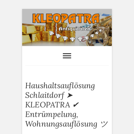
S
k
i
p
t
o
Kleopatra-
HAUSHALTSAUFLÖSUNGEN,
ANTIQUITÄTEN AN- UND VERTAUF
c
Antiquitäten
o
n
t
e
Haushaltsauflösung
n
t
Schlaitdorf ➤
KLEOPATRA ✔
Entrümpelung,
Wohnungsauflösung ツ