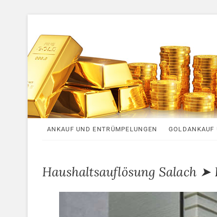
S
k
i
p
t
o
c
o
n
t
e
ANKAUF UND ENTRÜMPELUNGEN
GOLDANKAUF 
n
t
Haushaltsauflösung Salach 