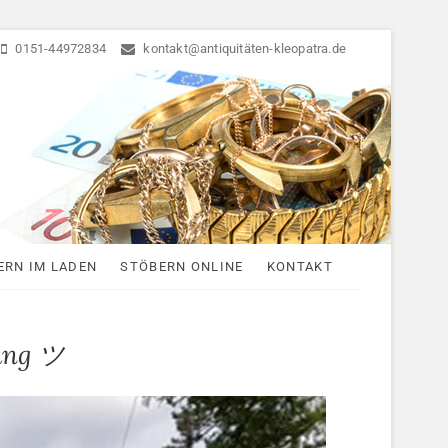
0151-44972834
kontakt@antiquitäten-kleopatra.de
ten
ERN IM LADEN
STÖBERN ONLINE
KONTAKT
ung ツ