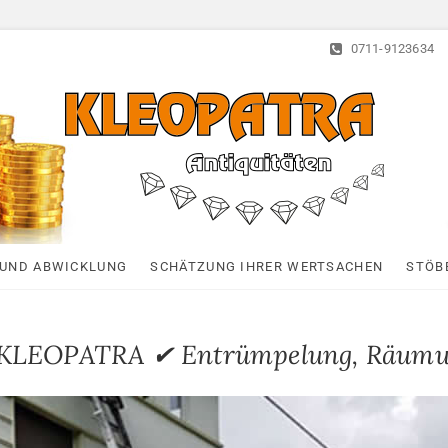
0711-9123634
Kleopatra-Antiquitä
HAUSHALTSAUFLÖSUNGEN, ANTIQUITÄTEN AN- UND VERTAUF
UND ABWICKLUNG
SCHÄTZUNG IHRER WERTSACHEN
STÖB
➤ KLEOPATRA ✔ Entrümpelung, Räum