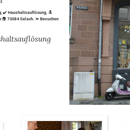
 ✔️ Haushaltsauflösung, 🔝
n 🌍 73084 Salach. ⏩ Besuchen
shaltsauflösung