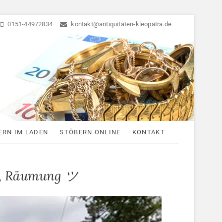
0151-44972834
kontakt@antiquitäten-kleopatra.de
ten
ERN IM LADEN
STÖBERN ONLINE
KONTAKT
g, Räumung ツ