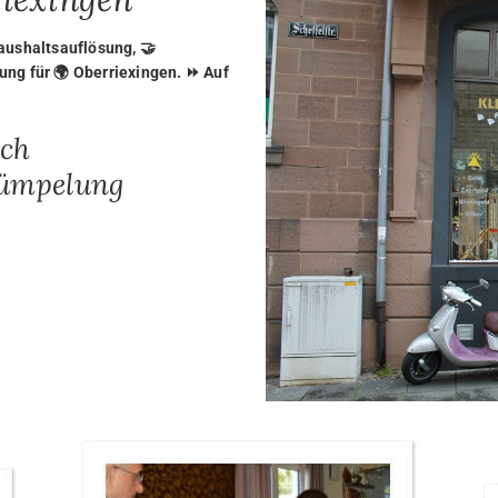
aushaltsauflösung, 🤝
ng für 🌍 Oberriexingen. ⏩ Auf
ach
rümpelung