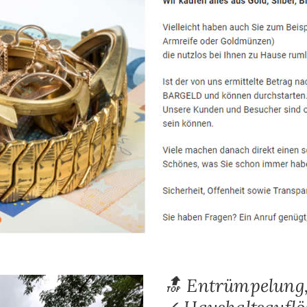
🔝 Entrümpelung