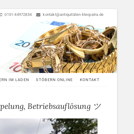
0151-44972834
kontakt@antiquitäten-kleopatra.de
ten
ERN IM LADEN
STÖBERN ONLINE
KONTAKT
elung, Betriebsauflösung ツ