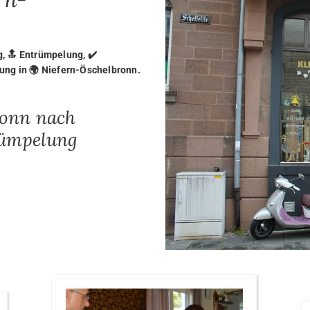
 🔝 Entrümpelung, ✔️
ng in 🌍 Niefern-Öschelbronn.
ronn nach
rümpelung