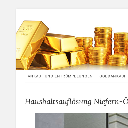
S
k
i
p
t
o
c
o
n
t
e
ANKAUF UND ENTRÜMPELUNGEN
GOLDANKAUF 
n
t
Haushaltsauflösung Niefern-