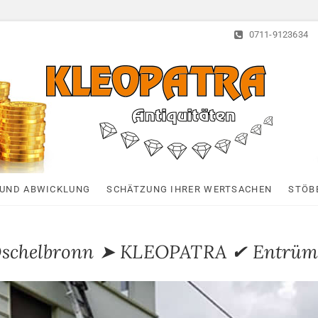
0711-9123634
Kleopatra-Antiquitä
HAUSHALTSAUFLÖSUNGEN, ANTIQUITÄTEN AN- UND VERTAUF
UND ABWICKLUNG
SCHÄTZUNG IHRER WERTSACHEN
STÖB
Öschelbronn ➤ KLEOPATRA ✔ Entrümp