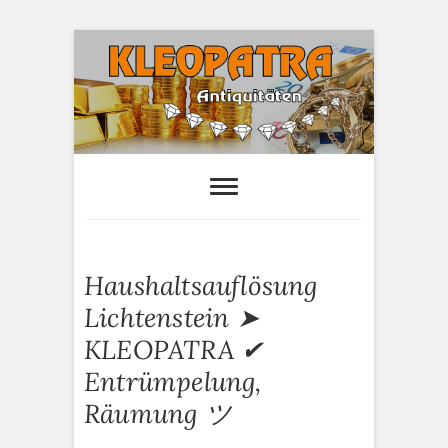
S
k
i
p
t
o
Kleopatra-
HAUSHALTSAUFLÖSUNGEN,
ANTIQUITÄTEN AN- UND VERTAUF
c
Antiquitäten
o
n
t
e
Haushaltsauflösung
n
t
Lichtenstein ➤
KLEOPATRA ✔
Entrümpelung,
Räumung ツ