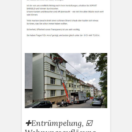
✚Entrümpelung, ☑️