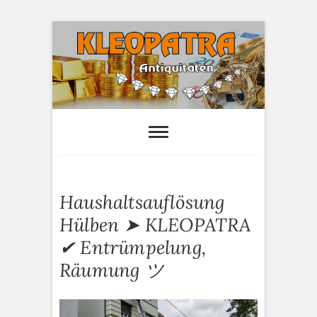
S
k
i
p
t
o
Kleopatra-
HAUSHALTSAUFLÖSUNGEN,
ANTIQUITÄTEN AN- UND VERTAUF
c
Antiquitäten
o
n
t
e
Haushaltsauflösung
n
t
Hülben ➤ KLEOPATRA
✔ Entrümpelung,
Räumung ツ