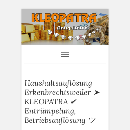
S
k
i
p
t
o
Kleopatra-
HAUSHALTSAUFLÖSUNGEN,
ANTIQUITÄTEN AN- UND VERTAUF
c
Antiquitäten
o
n
t
e
Haushaltsauflösung
n
t
Erkenbrechtsweiler ➤
KLEOPATRA ✔
Entrümpelung,
Betriebsauflösung ツ