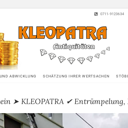
0711-9123634
Kleopatra-Antiquitä
HAUSHALTSAUFLÖSUNGEN, ANTIQUITÄTEN AN- UND VERTAUF
UND ABWICKLUNG
SCHÄTZUNG IHRER WERTSACHEN
STÖB
stein ➤ KLEOPATRA ✔ Entrümpelung