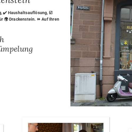
 ✔️ Haushaltsauflösung, ☑️
 🌍 Drackenstein. ⏩ Auf Ihren
ch
rümpelung