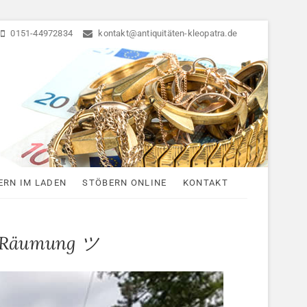
0151-44972834
kontakt@antiquitäten-kleopatra.de
ten
ERN IM LADEN
STÖBERN ONLINE
KONTAKT
, Räumung ツ