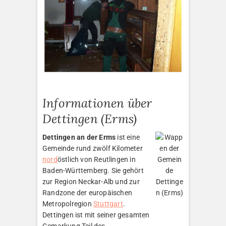
Informationen über
Dettingen (Erms)
Dettingen an der Erms
ist eine
Gemeinde rund zwölf Kilometer
nord
östlich von Reutlingen in
Baden-Württemberg. Sie gehört
zur Region Neckar-Alb und zur
Randzone der europäischen
Metropolregion
Stuttgart
.
Dettingen ist mit seiner gesamten