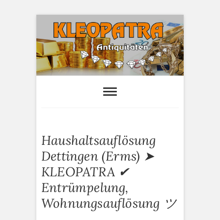
S
k
i
p
t
o
Kleopatra-
HAUSHALTSAUFLÖSUNGEN,
ANTIQUITÄTEN AN- UND VERTAUF
c
Antiquitäten
o
n
t
e
Haushaltsauflösung
n
t
Dettingen (Erms) ➤
KLEOPATRA ✔
Entrümpelung,
Wohnungsauflösung ツ