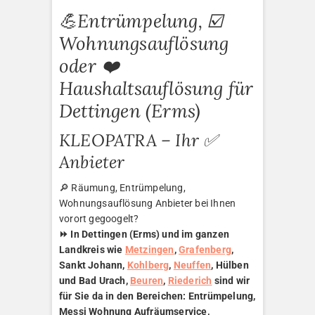
💪Entrümpelung, ☑️
Wohnungsauflösung
oder ❤️
Haushaltsauflösung für
Dettingen (Erms)
KLEOPATRA – Ihr ✅
Anbieter
🔎 Räumung, Entrümpelung,
Wohnungsauflösung Anbieter bei Ihnen
vorort gegoogelt?
⏩ In Dettingen (Erms) und im ganzen
Landkreis wie
Metzingen
,
Grafenberg
,
Sankt Johann,
Kohlberg
,
Neuffen
, Hülben
und Bad Urach,
Beuren
,
Riederich
sind wir
für Sie da in den Bereichen: Entrümpelung,
Messi Wohnung Aufräumservice,