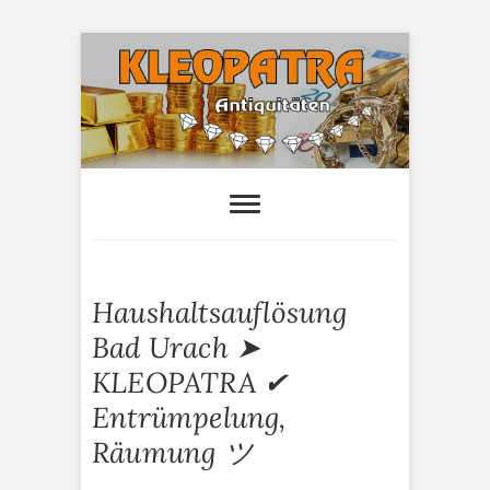
S
k
i
p
t
o
Kleopatra-
HAUSHALTSAUFLÖSUNGEN,
ANTIQUITÄTEN AN- UND VERTAUF
c
Antiquitäten
o
n
t
e
Haushaltsauflösung
n
t
Bad Urach ➤
KLEOPATRA ✔
Entrümpelung,
Räumung ツ